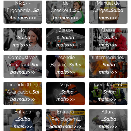
NR 20
-
NR 20 -
NR 17
-
de
Manual de
NR 17
-
Inflamáveis e
Inflamáveis e
Ergonomia
...
Sa
Checkout
...
Sai
Cargas
...
Saiba
Trabalho em
Combustíveis
Combustíveis
iba mais>>>
ba mais>>>
mais>>>
Teleatendimen
(Básico -
(Básico -
NR 23
to
Classe
Classe
NR 23
-
-
Formação de
...
Saiba
I)
...
Saiba
II)
...
Saiba
NR 20
-
Formação de
Brigada de
mais>>>
mais>>>
mais>>>
Inflamáveis e
Brigada de
Incêndio
Combustíveis
Incêndio
(Intermediário)
.
NR 23
-
NR 33
-
(Iniciação)
...
Sai
(Básico)
...
Saiba
..
Saiba
Formação de
NR 33
-
Trabalhador e
ba mais>>>
mais>>>
mais>>>
Brigada de
Trabalhador e
Vigia
Incêndio (IT-17
Vigia
(Reciclagem)
Avançado)
...
Sai
...
Saiba
...
Saiba
NR 33
-
NR 33
-
NR 35
-
ba mais>>>
mais>>>
mais>>>
Supervisor de
Supervisor de
Trabalho em
Entrada
Entrada
Altura
NR 35
-
NR 35
-
...
Saiba
(Reciclagem)
...
...
Saiba
Trabalho em
Trabalho em
Direção
mais>>>
Saiba mais>>>
mais>>>