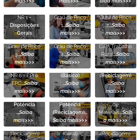
mais>>>
mais>>>
aiba mais>>>
NR 5 CIPA
-
NR 5 CIPA
-
NR 1
-
Grau de Risco
Grau de Risco
Disposições
1
...
Saiba
2
...
Saiba
Gerais
mais>>>
mais>>>
NR 5 CIPA
-
NR 5 CIPA
-
NR 31 CIPATR
-
Grau de Rsico
Grau de Risco
CIPA Trabalho
NR 10 -
NR 10
-
3
...
Saiba
4
...
Saiba
Rural
...
Saiba
Segurança
Segurança
mais>>>
mais>>>
mais>>>
NR 11
Elétrica
Elétrica
- Transp.,
NR 6
- EPI e
(Básico)
(Reciclagem)
NR 10 SEP
-
NR 10 SEP
-
Mov.,
EPC
...
Saiba
...
Saiba
...
Saiba
NR 12
NR 12
Sistema
Sistema
Armazenamen
mais>>>
mais>>>
mais>>>
NR 11
-
- Segurança
- Segurança
Elétrico e
Elétrico de
to e Manuseio
Transp., Mov.,
no Trabalho
no Trabalho
Potência
Potência
de
Armazenamen
em
em
...
Saiba
(Reciclagem)
...
Materiais
...
Saib
NR 13
-
to e Manuseio
Máquinas e
Máquinas e
mais>>>
Saiba mais>>>
a mais>>>
Segurança na
de Materiais
Equipamentos
Equipamentos
Operação de
NR 13
-
(Reciclagem)
(Geral)
(Reciclagem)
Caldeiras
Unidades de