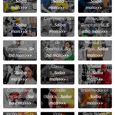
...
Saiba
...
Saiba
...
Saiba
(Online
Processo
NR 15 PPR
-
mais>>>
mais>>>
mais>>>
Complementa
(Online
Programa de
r)
Complementa
Proteção
NR 17
-
NR 17
-
...
Saiba
r)
...
Saiba
Respiratória
...
S
Ergonomia
Levantamento
mais>>>
mais>>>
aiba mais>>>
Operadores
e Transporte
NR 20
-
NR 20 -
NR 17
-
de
Manual de
NR 17
-
Inflamáveis e
Inflamáveis e
Ergonomia
...
Sa
Checkout
...
Sai
Cargas
...
Saiba
Trabalho em
Combustíveis
Combustíveis
iba mais>>>
ba mais>>>
mais>>>
Teleatendimen
(Básico -
(Básico -
NR 23
to
Classe
Classe
NR 23
-
-
Formação de
...
Saiba
I)
...
Saiba
II)
...
Saiba
NR 20
-
Formação de
Brigada de
mais>>>
mais>>>
mais>>>
Inflamáveis e
Brigada de
Incêndio
Combustíveis
Incêndio
(Intermediário)
.
NR 23
-
NR 33
-
(Iniciação)
...
Sai
(Básico)
...
Saiba
..
Saiba
Formação de
NR 33
-
Trabalhador e
ba mais>>>
mais>>>
mais>>>
Brigada de
Trabalhador e
Vigia
Incêndio (IT-17
Vigia
(Reciclagem)