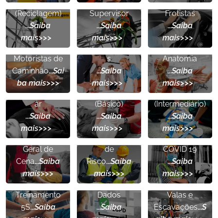
Altura
Altura -
Defensiva para
(Reciclagem)
Supervisor
Frotistas
...
Saiba
...
Saiba
...
Saiba
Direção
Treinamentos
Noções
mais>>>
mais>>>
mais>>>
Defensiva para
Personalizado
Básicas de
Motoristas de
s
Anatomia
RCP
-
APH
-
APH
-
Caminhão
...
Sai
...
Saiba
...
Saiba
Ressucitação
Primeiros
Primeiros
ba mais>>>
mais>>>
mais>>>
Cardiopulmon
Socorros
Socorros
ar
(Básico)
(Intermediário)
...
Saiba
...
Saiba
...
Saiba
Prevenção e
mais>>>
mais>>>
mais>>>
Avaliação
APR
- Análise
Combate à
Geral de
de
COVID 19
LGPD
- Lei
Cena
...
Saiba
Risco
...
Saiba
...
Saiba
Geral de
mais>>>
mais>>>
mais>>>
Proteção de
Treinamento
Dados
Valas e
5S
...
Saiba
...
Saiba
Escavações
...
S