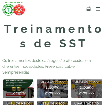
T r e i n a m e n t o
s d e S S T
Os treinamentos deste catálogo são oferecidos em
diferentes modalidades: Presencial, EaD e
Semipresencial.
NR 5 CIPA
-
NR 5 CIPA
-
Grau de Risco
Grau de Risco
1
...
Saiba
2
...
Saiba
Comprar
mais>>>
mais>>>
NR 5 CIPA
-
NR 5 CIPA
-
NR 31 CIPATR
-
Grau de Rsico
Grau de Risco
CIPA Trabalho