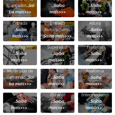
Avançado)
...
Sai
...
Saiba
...
Saiba
NR 33
-
NR 33
-
NR 35
-
ba mais>>>
mais>>>
mais>>>
Supervisor de
Supervisor de
Trabalho em
Entrada
Entrada
Altura
NR 35
-
NR 35
-
...
Saiba
(Reciclagem)
...
...
Saiba
Trabalho em
Trabalho em
Direção
mais>>>
Saiba mais>>>
mais>>>
Altura
Altura -
Defensiva para
(Reciclagem)
Supervisor
Frotistas
...
Saiba
...
Saiba
...
Saiba
Direção
Treinamentos
Noções
mais>>>
mais>>>
mais>>>
Defensiva para
Personalizado
Básicas de
Motoristas de
s
Anatomia
RCP
-
APH
-
APH
-
Caminhão
...
Sai
...
Saiba
...
Saiba
Ressucitação
Primeiros
Primeiros
ba mais>>>
mais>>>
mais>>>
Cardiopulmon
Socorros
Socorros
ar
(Básico)
(Intermediário)
...
Saiba
...
Saiba
...
Saiba
Prevenção e
mais>>>
mais>>>
mais>>>
Avaliação
APR
- Análise
Combate à