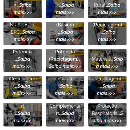
NR 10 -
NR 10
-
3
...
Saiba
4
...
Saiba
Rural
...
Saiba
Segurança
Segurança
mais>>>
mais>>>
mais>>>
NR 11
Elétrica
Elétrica
- Transp.,
NR 6
- EPI e
(Básico)
(Reciclagem)
NR 10 SEP
-
NR 10 SEP
-
Mov.,
EPC
...
Saiba
...
Saiba
...
Saiba
NR 12
NR 12
Sistema
Sistema
Armazenamen
mais>>>
mais>>>
mais>>>
NR 11
-
- Segurança
- Segurança
Elétrico e
Elétrico de
to e Manuseio
Transp., Mov.,
no Trabalho
no Trabalho
Potência
Potência
de
Armazenamen
em
em
...
Saiba
(Reciclagem)
...
Materiais
...
Saib
NR 13
-
to e Manuseio
Máquinas e
Máquinas e
mais>>>
Saiba mais>>>
a mais>>>
Segurança na
de Materiais
Equipamentos
Equipamentos
Operação de
NR 13
-
(Reciclagem)
(Geral)
(Reciclagem)
Caldeiras
Unidades de
...
Saiba
...
Saiba
...
Saiba
(Online
Processo
NR 15 PPR
-
mais>>>
mais>>>
mais>>>
Complementa
(Online
Programa de
r)
Complementa
Proteção
NR 17
-
NR 17
-
...
Saiba
r)
...
Saiba
Respiratória
...
S
Ergonomia
Levantamento
mais>>>
mais>>>
aiba mais>>>
Operadores
e Transporte